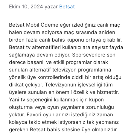
Ekim 10, 2024
yazar
Betsat
Betsat Mobil Ödeme eğer izlediğiniz canlı maç
halen devam ediyorsa maç sırasında aniden
birden fazla canlı bahis kuponu ortaya çıkabilir.
Betsat tv alternatifleri kullanıcılara sayısız fayda
sağlamaya devam ediyor. Sporseverlere son
derece başarılı ve etkili programlar olarak
sunulan alternatif televizyon programlarına
yönelik üye kontrollerinde ciddi bir artış olduğu
dikkat çekiyor. Televizyonun işlevselliği tüm
üyelere sunulan en önemli özellik ve hizmettir.
Yani tv seçeneğini kullanmak için kupon
oluşturma veya oyun yayınlama zorunluluğu
yoktur. Favori oyunlarınızı istediğiniz zaman
kolayca takip etmek istiyorsanız tek yapmanız
gereken Betsat bahis sitesine üye olmanızdır.