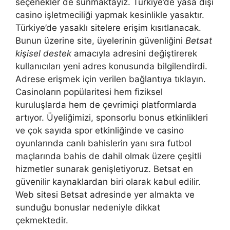
seçenekler de sunmaktayız. Türkiye’de yasa dışı
casino işletmeciliği yapmak kesinlikle yasaktır.
Türkiye’de yasaklı sitelere erişim kısıtlanacak.
Bunun üzerine site, üyelerinin güvenliğini
Betsat
kişisel destek
amacıyla adresini değiştirerek
kullanıcıları yeni adres konusunda bilgilendirdi.
Adrese erişmek için verilen bağlantıya tıklayın.
Casinoların popülaritesi hem fiziksel
kuruluşlarda hem de çevrimiçi platformlarda
artıyor. Üyeliğimizi, sponsorlu bonus etkinlikleri
ve çok sayıda spor etkinliğinde ve casino
oyunlarında canlı bahislerin yanı sıra futbol
maçlarında bahis de dahil olmak üzere çeşitli
hizmetler sunarak genişletiyoruz. Betsat en
güvenilir kaynaklardan biri olarak kabul edilir.
Web sitesi Betsat adresinde yer almakta ve
sunduğu bonuslar nedeniyle dikkat
çekmektedir.