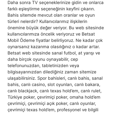
Daha sonra TV seçeneklerinize gidin ve onlarca
farklı eşleştirme seçeneğinin keyfini çıkarın.
Bahis sitemde mevcut olan oranlar ve oyun
türleri nelerdir? Kullanıcılarımız ilişkilerin
önemine büyük değer veriyor. Bu web sitesinde
kullanıcılarımıza öncelik veriyoruz ve Betsat
Mobil Ödeme fiyatlar belirliyoruz. Ne kadar çok
oynarsanız kazanma olasılığınız o kadar artar.
Betsat web sitesinde sanal futbol, ​​at yarışı ve
daha birçok oyunu oynayabilir, cep
telefonunuzdan, tabletinizden veya
bilgisayarınızdan dilediğiniz zaman sitemize
ulaşabilirsiniz. Spor bahisleri, canlı bahis, sanal
bahis, canlı casino, slot oyunları, canlı bakara,
canlı blackjack, canlı texas hold’em, canlı rulet,
Türkiye poker, çevrimiçi poker, omaha hold’em
çevrimiçi, çevrimiçi açık poker, canlı oyunlar,
çevrimiçi texas hold’em, profesyonel ve bilgili