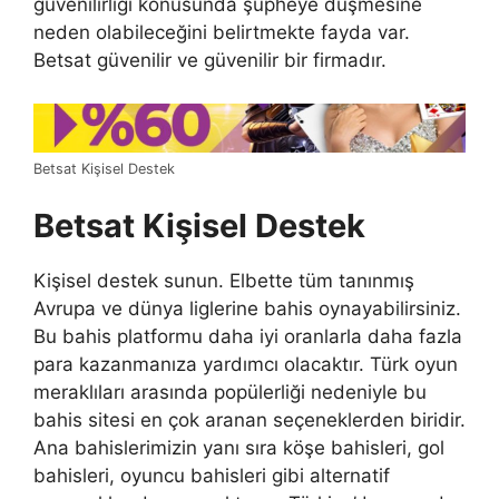
güvenilirliği konusunda şüpheye düşmesine
neden olabileceğini belirtmekte fayda var.
Betsat güvenilir ve güvenilir bir firmadır.
Betsat Kişisel Destek
Betsat Kişisel Destek
Kişisel destek sunun. Elbette tüm tanınmış
Avrupa ve dünya liglerine bahis oynayabilirsiniz.
Bu bahis platformu daha iyi oranlarla daha fazla
para kazanmanıza yardımcı olacaktır. Türk oyun
meraklıları arasında popülerliği nedeniyle bu
bahis sitesi en çok aranan seçeneklerden biridir.
Ana bahislerimizin yanı sıra köşe bahisleri, gol
bahisleri, oyuncu bahisleri gibi alternatif