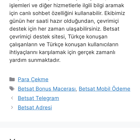
işlemleri ve diğer hizmetlerle ilgili bilgi aramak
için canlı sohbet özelliğini kullanabilir. Ekibimiz
günün her saati hazır olduğundan, çevrimiçi
destek için her zaman ulaşabilirsiniz. Betsat
çevrimiçi destek sitesi, Türkçe konuşan
çalışanların ve Türkçe konuşan kullanıcıların
ihtiyaçlarını karşılamak için gerçek zamanlı
yardım sunmaktadır.
Kategoriler
Para Çekme
Etiketler
Betsat Bonus Macerası
,
Betsat Mobil Ödeme
Betsat Telegram
Betsat Adresi