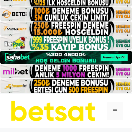
İçeriğe
atla
Menü