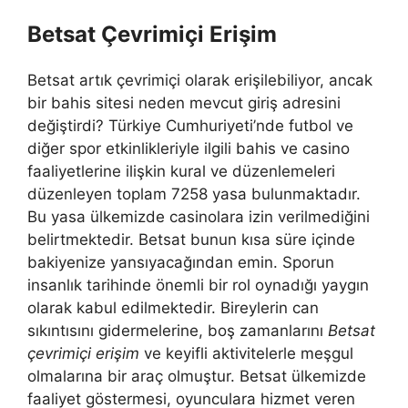
Betsat Çevrimiçi Erişim
Betsat artık çevrimiçi olarak erişilebiliyor, ancak
bir bahis sitesi neden mevcut giriş adresini
değiştirdi? Türkiye Cumhuriyeti’nde futbol ve
diğer spor etkinlikleriyle ilgili bahis ve casino
faaliyetlerine ilişkin kural ve düzenlemeleri
düzenleyen toplam 7258 yasa bulunmaktadır.
Bu yasa ülkemizde casinolara izin verilmediğini
belirtmektedir. Betsat bunun kısa süre içinde
bakiyenize yansıyacağından emin. Sporun
insanlık tarihinde önemli bir rol oynadığı yaygın
olarak kabul edilmektedir. Bireylerin can
sıkıntısını gidermelerine, boş zamanlarını
Betsat
çevrimiçi erişim
ve keyifli aktivitelerle meşgul
olmalarına bir araç olmuştur. Betsat ülkemizde
faaliyet göstermesi, oyunculara hizmet veren