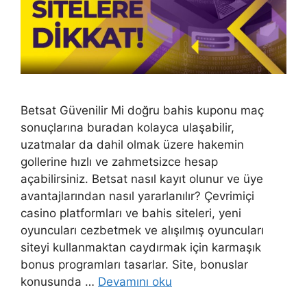
Betsat Güvenilir Mi doğru bahis kuponu maç
sonuçlarına buradan kolayca ulaşabilir,
uzatmalar da dahil olmak üzere hakemin
gollerine hızlı ve zahmetsizce hesap
açabilirsiniz. Betsat nasıl kayıt olunur ve üye
avantajlarından nasıl yararlanılır? Çevrimiçi
casino platformları ve bahis siteleri, yeni
oyuncuları cezbetmek ve alışılmış oyuncuları
siteyi kullanmaktan caydırmak için karmaşık
bonus programları tasarlar. Site, bonuslar
konusunda …
Devamını oku