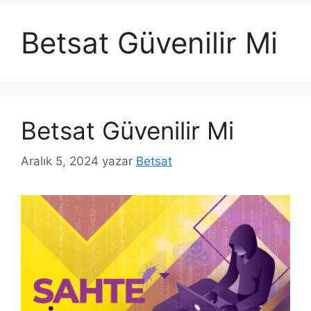
Betsat Güvenilir Mi
Betsat Güvenilir Mi
Aralık 5, 2024
yazar
Betsat